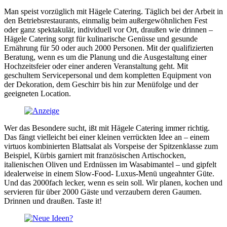
Man speist vorzüglich mit Hägele Catering. Täglich bei der Arbeit in
den Betriebsrestaurants, einmalig beim außergewöhnlichen Fest
oder ganz spektakulär, individuell vor Ort, draußen wie drinnen –
Hägele Catering sorgt für kulinarische Genüsse und gesunde
Ernährung für 50 oder auch 2000 Personen. Mit der qualifizierten
Beratung, wenn es um die Planung und die Ausgestaltung einer
Hochzeitsfeier oder einer anderen Veranstaltung geht. Mit
geschultem Servicepersonal und dem kompletten Equipment von
der Dekoration, dem Geschirr bis hin zur Menüfolge und der
geeigneten Location.
Wer das Besondere sucht, ißt mit Hägele Catering immer richtig.
Das fängt vielleicht bei einer kleinen verrückten Idee an – einem
virtuos kombinierten Blattsalat als Vorspeise der Spitzenklasse zum
Beispiel, Kürbis garniert mit französischen Artischocken,
italienischen Oliven und Erdnüssen im Wasabimantel – und gipfelt
idealerweise in einem Slow-Food- Luxus-Menü ungeahnter Güte.
Und das 2000fach lecker, wenn es sein soll. Wir planen, kochen und
servieren für über 2000 Gäste und verzaubern deren Gaumen.
Drinnen und draußen. Taste it!